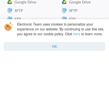
Google Drive
Google Drive
SFTP
SFTP
FTP
FTP
Electronic Team uses cookies to personalize your
WebDAV
WebDAV
experience on our website. By continuing to use this site,
you agree to our cookie policy. Click
here
to learn more.
Todas las conexiones de
Todas las conexiones de
macOS
Windows
OK
Compañía
Apoyo
Sobre nosotros
Almacenamiento en la
nube
Reseñas y calificaciones
Servidores remotos
Blog
Preguntas frecuentes
Contactos
para Mac
Preguntas frecuentes