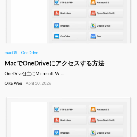
macOS
OneDrive
MacでOneDriveにアクセスする方法
OneDriveは主にMicrosoft W ...
Olga Weis
April 10, 2026