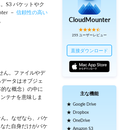
S3 バケットやク
er －
信頼性の高い
CloudMounter
。
255 ユーザーレビュー
直接ダウンロード
ません。ファイルやデ
るデータはオブジェ
本的な概念）の中に
主な機能
コンテナを意味しま
Google Drive
Dropbox
ません。なぜなら、バケ
OneDrive
あなた自身だけがバケ
Amazon S3