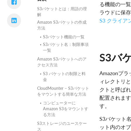
る機能の一覧
S3バケットとは：用語の理
ラウドに保存さ
解
S3 クライア
Amazon S3バケットの作成
方法
S3バケット機能の一覧
S3バケット名：制限事項
一覧
S3バ
Amazon S3バケットへのア
クセス方法
Amazon
S3 バケットの制限と料
金
ィレクトリと
CloudMounter – S3バケット
クトと呼ばれ
をマウントする簡単な方法
配置されます
コンピューターに
す。
Amazon S3をマウントす
る方法
S3バケット
S3ストレージのユースケー
ット内のオブ
ス