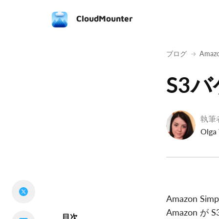
CloudMounter
ブログ
Amaz
S3
執筆
Olga
Amazon S
Amazon
目次