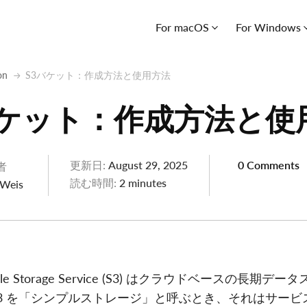
For macOS
For Windows
on
S3バケット：作成方法と使用方法
バケット：作成方法と使
更新日:
August 29, 2025
0 Comments
者
読む時間:
2 minutes
 Weis
imple Storage Service (S3) はクラウドベースの長期
 が S3 を「シンプルストレージ」と呼ぶとき、それはサー