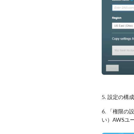
5. 設定の
6. 「権限の
い）AWSユ