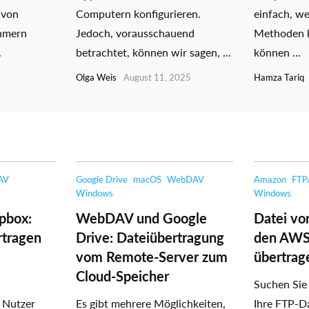
 von
Computern konfigurieren.
einfach, we
ehmern
Jedoch, vorausschauend
Methoden 
.
betrachtet, können wir sagen, ...
können ...
Olga Weis
August 11, 2025
Hamza Tariq
AV
Google Drive
macOS
WebDAV
Amazon
FTP
Windows
Windows
pbox:
WebDAV und Google
Datei vo
rtragen
Drive: Dateiübertragung
den AWS
vom Remote-Server zum
übertrag
Cloud-Speicher
Suchen Sie
 Nutzer
Es gibt mehrere Möglichkeiten,
Ihre FTP-D