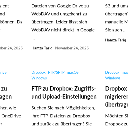
zient
Dateien von Google Drive zu
S3 und umg
nd
WebDAV und umgekehrt zu
übertragen
 können. Da
übertragen. Leider lässt sich
manuelle M
e
WebDAV nicht direkt in Google
Sie auch ...
...
Hamza Tariq
ber 24, 2025
Hamza Tariq
November 24, 2025
rive
Dropbox
FTP/SFTP
macOS
Dropbox
ma
Windows
Windows
 zu
FTP zu Dropbox: Zugriffs-
Dropbox
ragen
und Upload-Einstellungen
migriere
übertrag
cher, wie
Suchen Sie nach Möglichkeiten,
n OneDrive
Ihre FTP-Dateien zu Dropbox
Möchten Si
er
und zurück zu übertragen? Sie
Dropbox z