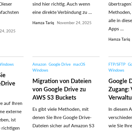
Dieser
sind hier richtig. Auch wenn
übertragen
infachsten
eine direkte Verbindung zu ...
Methoden, 
alle in dies
Hamza Tariq
November 24, 2025
Apps ...
24, 2025
Hamza Tariq
Windows
Amazon
Google Drive
macOS
FTP/SFTP
Go
Windows
Windows
Sie
Migration von Dateien
Google D
eDrive
von Google Drive zu
Zugang: 
AWS S3 Buckets
Verwalt
e auf Ihren
Es gibt viele Methoden, mit
In diesem A
ne externe
denen Sie Ihre Google Drive-
verschiede
eben, ist
Dateien sicher auf Amazon S3
wie Sie Ihr
 richtigen