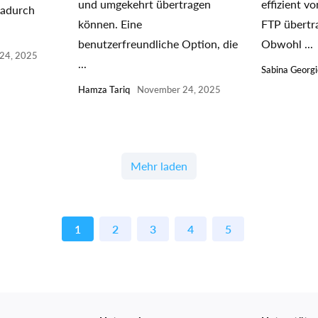
und umgekehrt übertragen
effizient v
adurch
können. Eine
FTP übertr
benutzerfreundliche Option, die
Obwohl ...
24, 2025
...
Sabina Georg
Hamza Tariq
November 24, 2025
Mehr laden
1
2
3
4
5