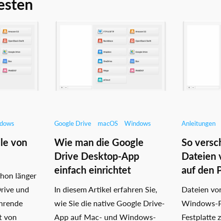
esten
dows
Google Drive
macOS
Windows
Anleitungen
le von
Wie man die Google
So versc
Drive Desktop-App
Dateien 
einfach einrichtet
auf den 
hon länger
Drive und
In diesem Artikel erfahren Sie,
Dateien vo
ührende
wie Sie die native Google Drive-
Windows-PC
t von
App auf Mac- und Windows-
Festplatte 