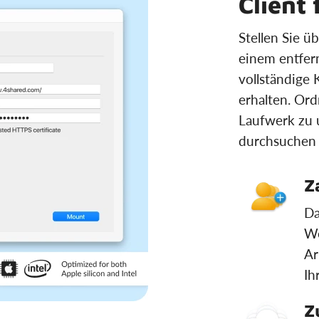
Client
Stellen Sie 
einem entfer
vollständige 
erhalten. Or
Laufwerk zu 
durchsuchen 
Z
Da
We
Ar
Ih
Z