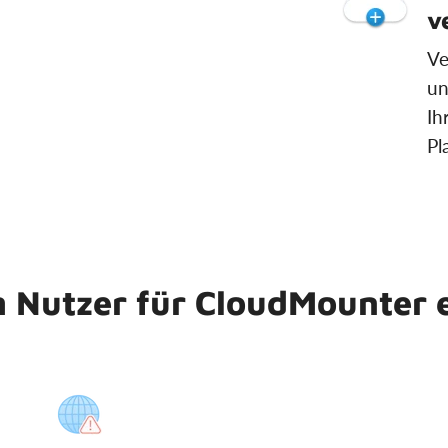
v
Ve
un
Ih
Pl
 Nutzer für CloudMounter 