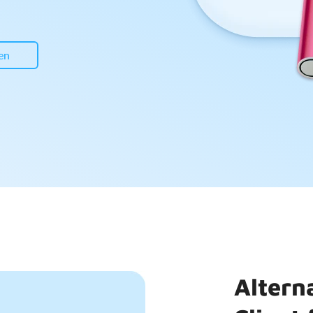
en
Altern