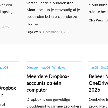
verschillende clouddiensten.
n er een
cloud kunn
Maar hoe kun je eenvoudig al je
d opslag
ruimte besp
bestanden beheren, zonder ze
Olga Weis
D
naar ...
, 2025
Olga Weis
December 24, 2025
macOS
Dropbox
macOS
Windows
macOS
OneD
Meerdere Dropbox-
Beheer 
accounts op één
OneDrive
Dropbox
computer
2026
ve
Dropbox is een geweldige
OneDrive i
 al
clouddienst waarmee gebruikers
gebruikte c