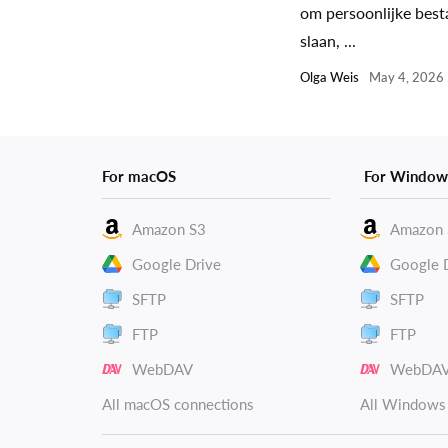
om persoonlijke best
slaan, ...
Olga Weis
May 4, 2026
For macOS
For Window
Amazon S3
Amazon 
Google Drive
Google 
SFTP
SFTP
FTP
FTP
WebDAV
WebDA
All macOS connections
All Windows