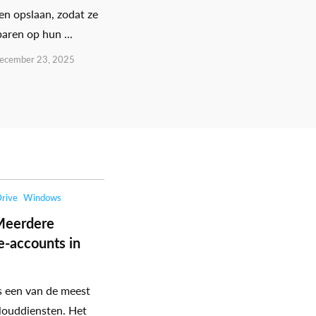
en opslaan, zodat ze
aren op hun ...
ecember 23, 2025
rive
Windows
Meerdere
-accounts in
s een van de meest
louddiensten. Het