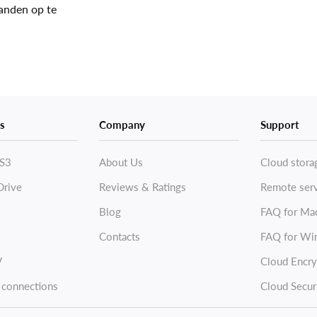
anden op te
s
Company
Support
S3
About Us
Cloud stora
Drive
Reviews & Ratings
Remote ser
Blog
FAQ for Ma
Contacts
FAQ for Wi
V
Cloud Encry
 connections
Cloud Secur