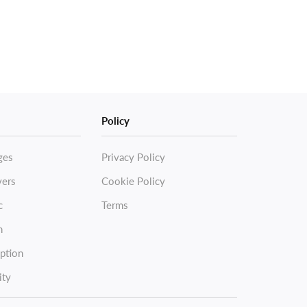
Policy
ges
Privacy Policy
vers
Cookie Policy
c
Terms
n
ption
ity