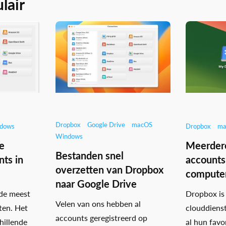
lair
Dropbox
Google Drive
macOS
dows
Dropbox
ma
Windows
e
Meerder
Bestanden snel
ts in
accounts
overzetten van Dropbox
compute
naar Google Drive
 de meest
Dropbox is
Velen van ons hebben al
ten. Het
clouddiens
accounts geregistreerd op
hillende
al hun favo