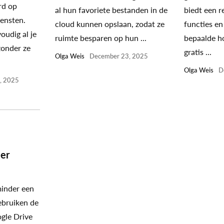
rd op
al hun favoriete bestanden in de
biedt een r
iensten.
cloud kunnen opslaan, zodat ze
functies en
oudig al je
ruimte besparen op hun ...
bepaalde h
zonder ze
gratis ...
Olga Weis
December 23, 2025
Olga Weis
D
, 2025
er
minder een
ebruiken de
gle Drive