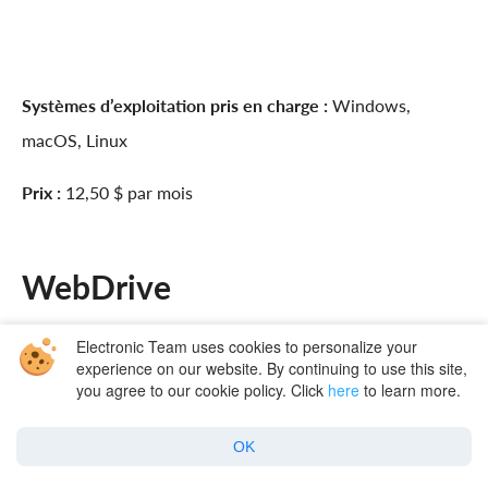
Systèmes d’exploitation pris en charge :
Windows,
macOS, Linux
Prix :
12,50 $ par mois
WebDrive
WebDrive est un programme qui combine les fonctions
Electronic Team uses cookies to personalize your
experience on our website. By continuing to use this site,
d’un gestionnaire de fichiers et d’un client cloud.
you agree to our cookie policy. Click
here
to learn more.
L’application vous permet de travailler avec le contenu
cloud comme s’il était stocké sur un disque dur normal.
OK
Pour éditer un fichier sur Google Drive, vous n’avez qu’à