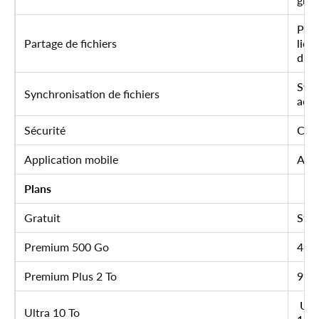
Part
Partage de fichiers
lien
d’ex
Sync
Synchronisation de fichiers
accè
Sécurité
Cryp
Application mobile
Appl
Plans
Gratuit
Sto
Premium 500 Go
49,9
Premium Plus 2 To
99,9
Ultr
Ultra 10 To