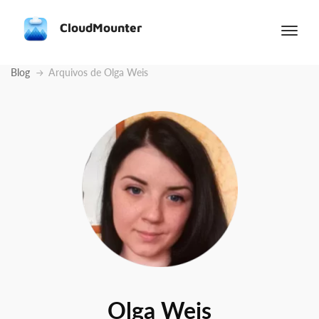
CloudMounter
Blog
Arquivos de Olga Weis
Olga Weis