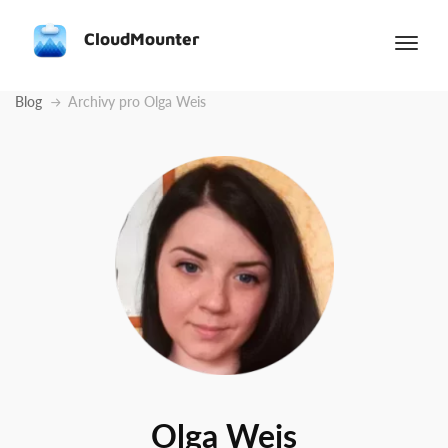
CloudMounter
Blog
Archivy pro Olga Weis
Olga Weis