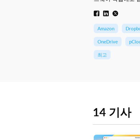
Amazon
Dropb
OneDrive
pClo
최고
14 기사