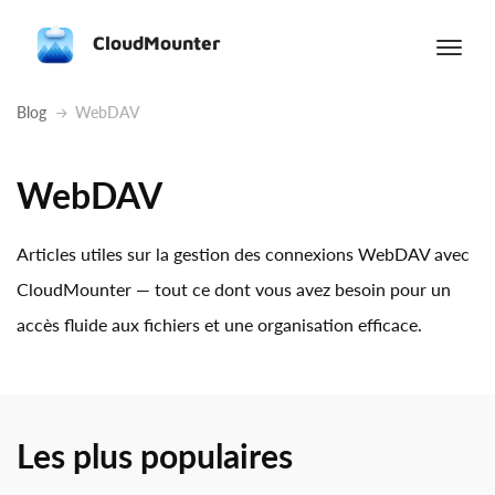
CloudMounter
Blog
WebDAV
WebDAV
Articles utiles sur la gestion des connexions WebDAV avec
CloudMounter — tout ce dont vous avez besoin pour un
accès fluide aux fichiers et une organisation efficace.
Les plus populaires