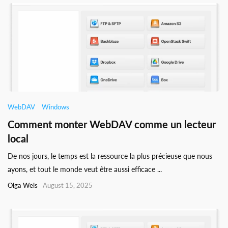
WebDAV
Windows
Comment monter WebDAV comme un lecteur
local
De nos jours, le temps est la ressource la plus précieuse que nous
ayons, et tout le monde veut être aussi efficace ...
Olga Weis
August 15, 2025