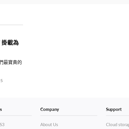
V 掛載為
們最寶貴的
25
s
Company
Support
S3
About Us
Cloud stora