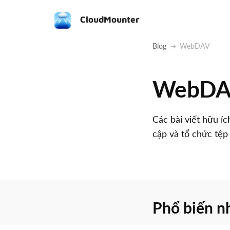
CloudMounter
Blog
WebDAV
WebD
Các bài viết hữu í
cập và tổ chức tệ
Phổ biến n