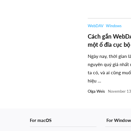
WebDAV
Windows
Cách gắn WebD
một ổ đĩa cục bộ
Ngày nay, thời gian l
nguyên quý giá nhất
ta có, và ai cũng mu
hiệu ...
Olga Weis
November 13
For macOS
For Window