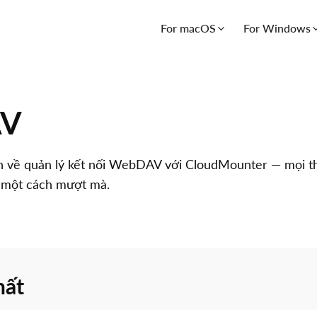
For macOS
For Windows
AV
ch về quản lý kết nối WebDAV với CloudMounter — mọi t
p một cách mượt mà.
hất