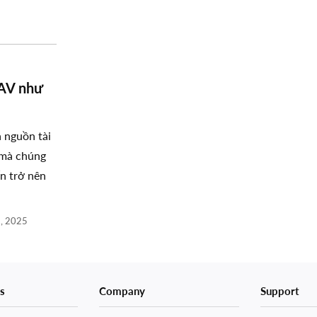
AV như
à nguồn tài
 mà chúng
ốn trở nên
, 2025
s
Company
Support