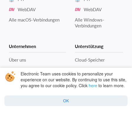
WebDAV
WebDAV
Alle macOS-Verbindungen
Alle Windows-
Verbindungen
Unternehmen
Unterstützung
Über uns
Cloud-Speicher
Rezensionen & Bewertungen
Remote Server
Electronic Team uses cookies to personalize your
experience on our website. By continuing to use this site,
Blog
Häufig gestellte Fragen
you agree to our cookie policy. Click
here
to learn more.
für Mac
Kontakte
Häufig gestellte Fragen
OK
zu Win
Cloud-Verschlüsselung
Cloud-Sicherheit