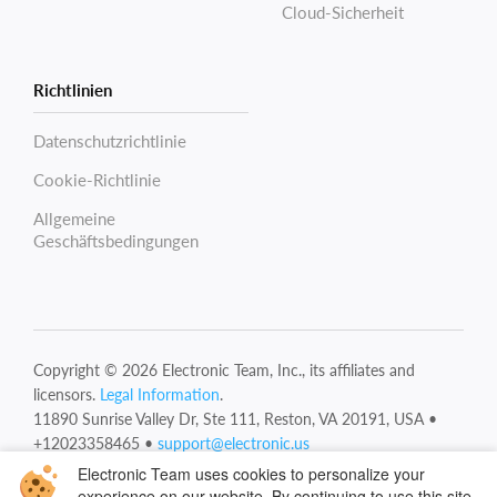
Cloud-Sicherheit
Richtlinien
Datenschutzrichtlinie
Cookie-Richtlinie
Allgemeine
Geschäftsbedingungen
Copyright © 2026 Electronic Team, Inc., its affiliates and
licensors.
Legal Information
.
11890 Sunrise Valley Dr, Ste 111, Reston, VA 20191, USA •
Electronic Team uses cookies to personalize your
+12023358465 •
experience on our website. By continuing to use this site,
support@electronic.us
you agree to our cookie policy. Click
here
to learn more.
Deutsch