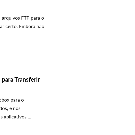
s arquivos FTP para o
gar certo. Embora não
para Transferir
pbox para o
dos, e nós
 aplicativos ...