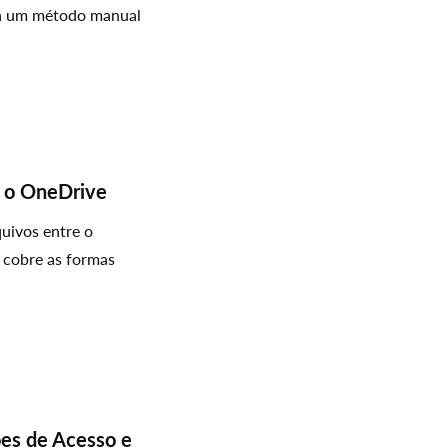
ta um método manual
a o OneDrive
uivos entre o
 cobre as formas
ões de Acesso e