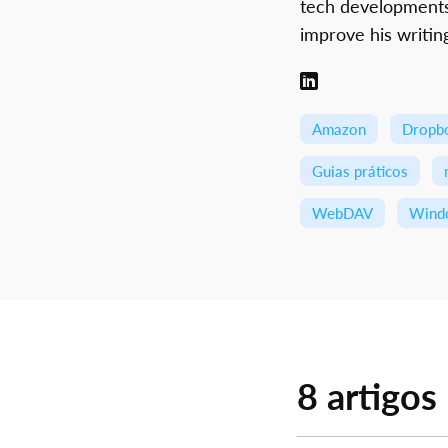
tech developments
improve his writing
Amazon
Dropb
Guias práticos
WebDAV
Wind
8 artigos