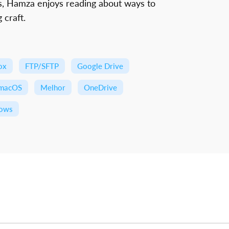
, Hamza enjoys reading about ways to
 craft.
ox
FTP/SFTP
Google Drive
macOS
Melhor
OneDrive
ows