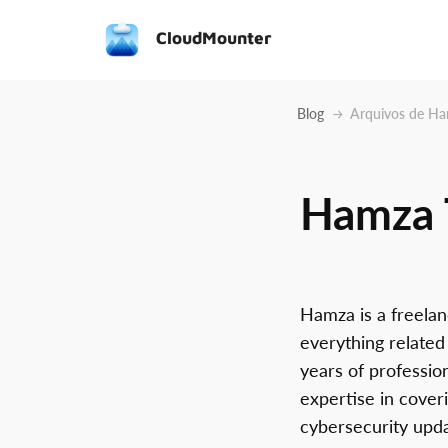
CloudMounter
Blog
Arquivos de Ha
Hamza 
Hamza is a freelan
everything relate
years of professio
expertise in cover
cybersecurity upda