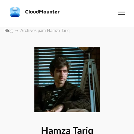
CloudMounter
Blog
Archivos para Hamza Tariq
Hamza Tariq