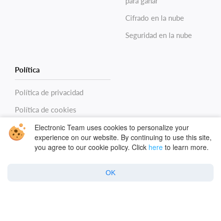
para ganar
Cifrado en la nube
Seguridad en la nube
Política
Política de privacidad
Política de cookies
Electronic Team uses cookies to personalize your
Condiciones
experience on our website. By continuing to use this site,
you agree to our cookie policy. Click
here
to learn more.
OK
Copyright © 2026 Electronic Team, Inc., its affiliates and
licensors.
Legal Information
.
11890 Sunrise Valley Dr, Ste 111, Reston, VA 20191, USA •
+12023358465 •
support@electronic.us