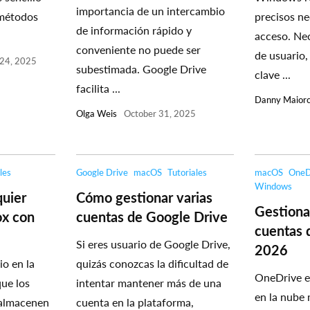
importancia de un intercambio
 métodos
precisos ne
de información rápido y
acceso. Ne
conveniente no puede ser
de usuario,
24, 2025
subestimada. Google Drive
clave ...
facilita ...
Danny Maior
Olga Weis
October 31, 2025
les
Google Drive
macOS
Tutoriales
macOS
OneD
Windows
quier
Cómo gestionar varias
Gestiona
ox con
cuentas de Google Drive
cuentas 
Si eres usuario de Google Drive,
2026
io en la
quizás conozcas la dificultad de
OneDrive es
ue los
intentar mantener más de una
en la nube 
 almacenen
cuenta en la plataforma,