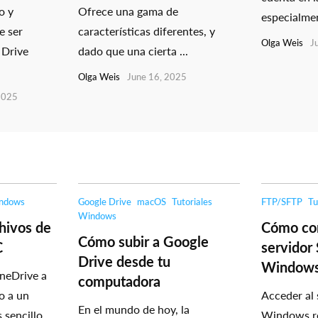
o y
Ofrece una gama de
especialment
e ser
características diferentes, y
Olga Weis
J
 Drive
dado que una cierta ...
Olga Weis
June 16, 2025
2025
ndows
Google Drive
macOS
Tutoriales
FTP/SFTP
Tu
Windows
hivos de
Cómo con
Cómo subir a Google
C
servidor
Drive desde tu
Window
neDrive a
computadora
o a un
Acceder al
En el mundo de hoy, la
 sencillo
Windows re