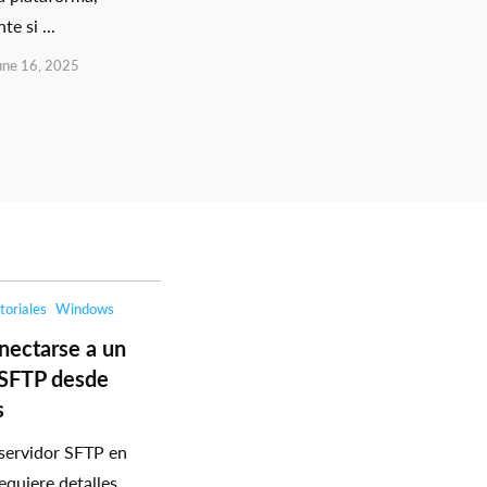
e si ...
une 16, 2025
toriales
Windows
ectarse a un
 SFTP desde
s
 servidor SFTP en
quiere detalles