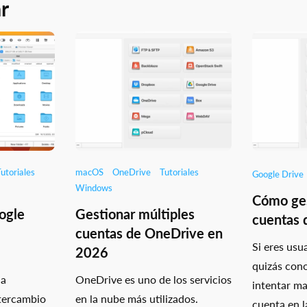
r
utoriales
macOS
OneDrive
Tutoriales
Google Drive
Windows
Cómo ges
ogle
Gestionar múltiples
cuentas 
cuentas de OneDrive en
Si eres usu
2026
quizás cono
la
OneDrive es uno de los servicios
intentar m
ntercambio
en la nube más utilizados.
cuenta en l