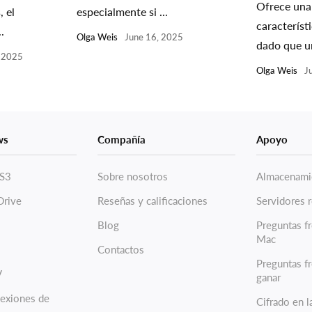
Ofrece una
 el
especialmente si ...
característi
.
Olga Weis
June 16, 2025
dado que un
, 2025
Olga Weis
J
ws
Compañía
Apoyo
S3
Sobre nosotros
Almacenamie
Drive
Reseñas y calificaciones
Servidores 
Blog
Preguntas f
Mac
Contactos
Preguntas f
V
ganar
nexiones de
Cifrado en l