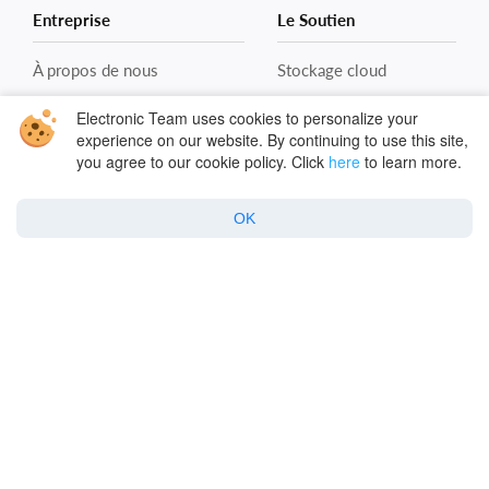
Entreprise
Le Soutien
À propos de nous
Stockage cloud
Avis et évaluations
Serveurs distants
Electronic Team uses cookies to personalize your
experience on our website. By continuing to use this site,
Le Blog
FAQ pour Mac
you agree to our cookie policy. Click
here
to learn more.
Nous contacter
FAQ pour Win
OK
Chiffrement dans le
cloud
Sécurité du cloud
Politique
Politique de confidentialité
Politique relative aux cookies
Termes