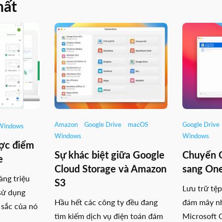
hất
Amazon
Google Drive
macOS
Google Drive
Windows
Windows
Windows
ợc điểm
Sự khác biệt giữa Google
Chuyển 
e
Cloud Storage và Amazon
sang On
àng triệu
S3
Lưu trữ tệp
sử dụng
Hầu hết các công ty đều đang
đám mây nh
 sắc của nó
tìm kiếm dịch vụ điện toán đám
Microsoft 