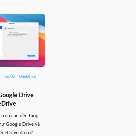
macOS
OneDrive
Google Drive
eDrive
 trên các nền tảng
ư Google Drive và
OneDrive đã trở