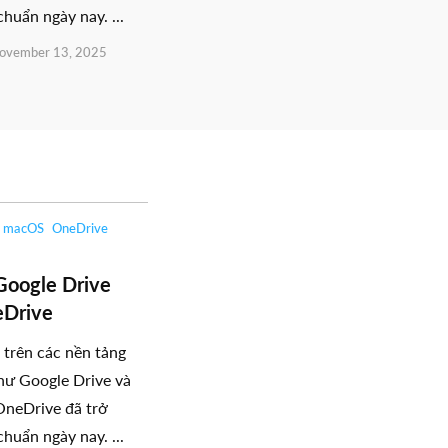
chuẩn ngày nay. ...
ovember 13, 2025
macOS
OneDrive
Google Drive
eDrive
 trên các nền tảng
ư Google Drive và
OneDrive đã trở
chuẩn ngày nay. ...