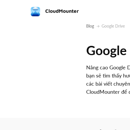
CloudMounter
Blog
Google Drive
Google 
Nâng cao Google D
bạn sẽ tìm thấy hư
các bài viết chuyê
CloudMounter để qu