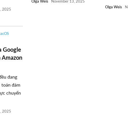
Olga Weis
November 13, 2025
Olga Weis
N
, 2025
acOS
a Google
à Amazon
 đều đang
n toán đám
cực chuyển
, 2025