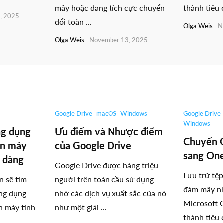
mây hoặc đang tích cực chuyển
thành tiêu 
, 2025
đổi toàn ...
Olga Weis
N
Olga Weis
November 13, 2025
Google Drive
macOS
Windows
Google Drive
Windows
ng dụng
Ưu điểm và Nhược điểm
Chuyển 
ên máy
của Google Drive
sang On
ễ dàng
Google Drive được hàng triệu
Lưu trữ tệp
ạn sẽ tìm
người trên toàn cầu sử dụng
đám mây nh
ứng dụng
nhờ các dịch vụ xuất sắc của nó
Microsoft 
n máy tính
như một giải ...
thành tiêu 