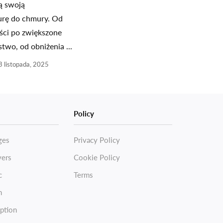
ą swoją
turę do chmury. Od
ści po zwiększone
two, od obniżenia ...
3 listopada, 2025
Policy
ges
Privacy Policy
vers
Cookie Policy
c
Terms
n
ption