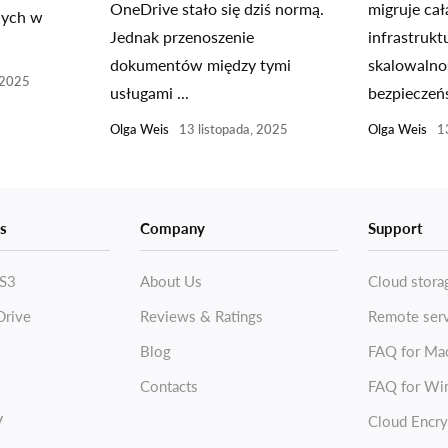
OneDrive stało się dziś normą.
migruje cał
nych w
Jednak przenoszenie
infrastruk
dokumentów między tymi
skalowalno
 2025
usługami ...
bezpieczeńs
Olga Weis
13 listopada, 2025
Olga Weis
1
s
Company
Support
S3
About Us
Cloud stora
Drive
Reviews & Ratings
Remote ser
Blog
FAQ for Ma
Contacts
FAQ for Wi
V
Cloud Encry