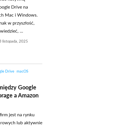
oogle Drive na
ch Mac i Windows.
nak w przyszłość,
iedzieć, ...
3 listopada, 2025
le Drive
macOS
między Google
orage a Amazon
irm jest na rynku
rowych lub aktywnie