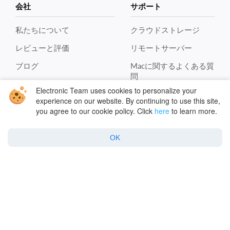
会社
サポート
私たちについて
クラウドストレージ
レビューと評価
リモートサーバー
ブログ
Macに関するよくある質
問
連絡先
Electronic Team uses cookies to personalize your
Winに関するよくある質
experience on our website. By continuing to use this site,
問
you agree to our cookie policy. Click
here
to learn more.
クラウド暗号化
OK
クラウドセキュリティ
ポリシー
プライバシーポリシー
クッキーポリシー