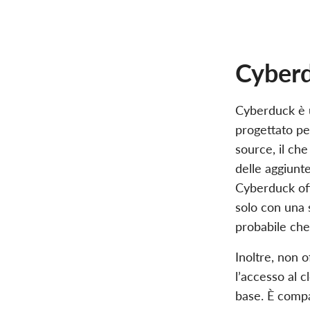
Cyber
Cyberduck è
progettato per
source, il ch
delle aggiunt
Cyberduck off
solo con una s
probabile che 
Inoltre, non o
l’accesso al 
base. È compat