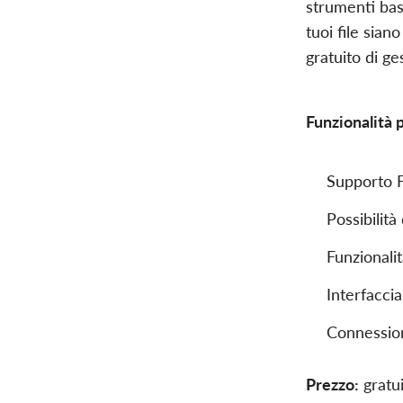
strumenti basi
tuoi file sia
gratuito di g
Funzionalità p
Supporto 
Possibilità
Funzionalit
Interfaccia
Connession
Prezzo:
gratu