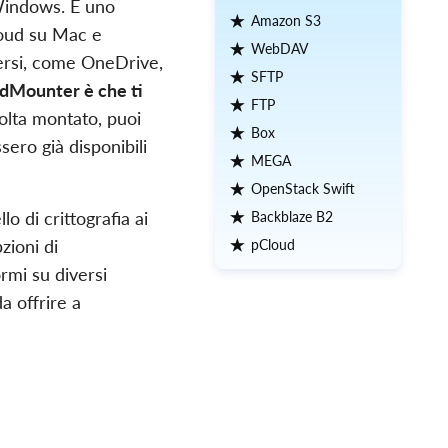
Windows. È uno
Amazon S3
loud su Mac e
WebDAV
ersi, come OneDrive,
SFTP
oudMounter è che ti
FTP
olta montato, puoi
Box
sero già disponibili
MEGA
OpenStack Swift
o di crittografia ai
Backblaze B2
zioni di
pCloud
ormi su diversi
a offrire a