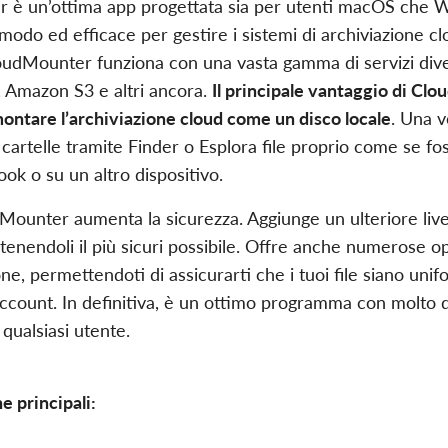
 è un’ottima app progettata sia per utenti macOS che 
odo ed efficace per gestire i sistemi di archiviazione c
udMounter funziona con una vasta gamma di servizi div
 Amazon S3 e altri ancora.
Il principale vantaggio di Cl
ontare l’archiviazione cloud come un disco locale
. Una v
 cartelle tramite Finder o Esplora file proprio come se fos
ok o su un altro dispositivo.
Mounter aumenta la sicurezza. Aggiunge un ulteriore livell
tenendoli il più sicuri possibile. Offre anche numerose op
ne, permettendoti di assicurarti che i tuoi file siano unif
 account. In definitiva, è un ottimo programma con molto d
qualsiasi utente.
e principali: