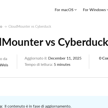
For macOS
For Windows
to
CloudMounter vs Cyberduck
dMounter vs Cyberduc
Aggiornato il:
December 11, 2025
0 Co
to da
Tempo di lettura:
5 minutes
 Weis
a:
Il contenuto è in fase di aggiornamento.