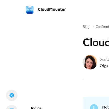
CloudMounter
Blog
Confron
Clou
Scrit
Olga
Not
Indice