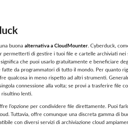
duck
 una buona
alternativa a CloudMounter
. Cyberduck, com
 permetterti di gestire i tuoi file e cartelle archiviati nei
e significa che puoi usarlo gratuitamente e beneficiare de
e fatte da programmatori di tutto il mondo. Per quanto rig
re qualcosa in meno rispetto ad altri strumenti. Gener
ingola connessione alla volta; se provi a trasferire file c
risultino lenti.
ffre l’opzione per condividere file direttamente. Puoi far
cloud. Tuttavia, offre comunque una discreta gamma di buo
ibile con diversi servizi di archiviazione cloud ampiament