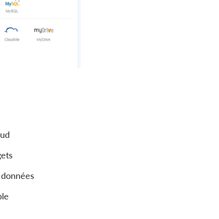
oud
gets
s données
ble