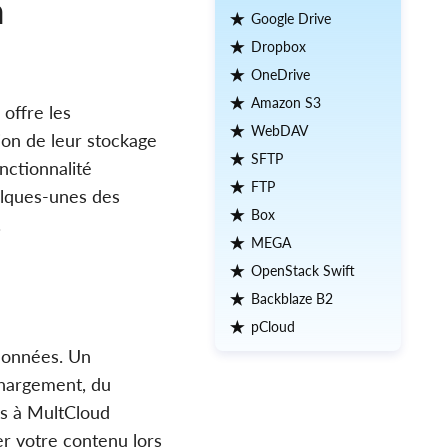
à
Google Drive
Dropbox
OneDrive
Amazon S3
 offre les
WebDAV
tion de leur stockage
SFTP
nctionnalité
FTP
uelques-unes des
Box
.
MEGA
OpenStack Swift
Backblaze B2
pCloud
 données. Un
chargement, du
ves à MultCloud
er votre contenu lors