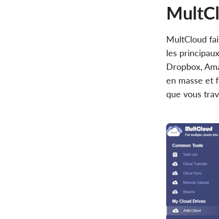
MultC
MultCloud fai
les principau
Dropbox, Amaz
en masse et f
que vous trava