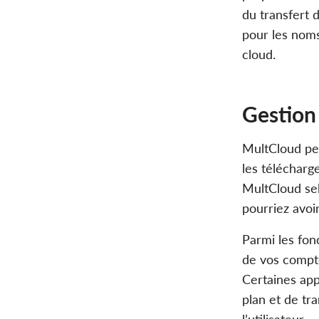
du transfert 
pour les noms
cloud.
Gestion 
MultCloud per
les télécharge
MultCloud sel
pourriez avoi
Parmi les fon
de vos compte
Certaines app
plan et de tr