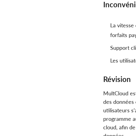
Inconvéni
La vitesse 
forfaits pa
Support cli
Les utilis
Révision
MultCloud est
des données e
utilisateurs 
programme au-
cloud, afin de
données.