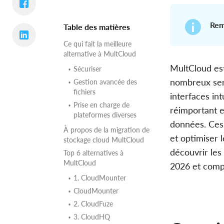
Rem
Table des matières
Ce qui fait la meilleure
alternative à MultCloud
MultCloud est
Sécuriser
nombreux serv
Gestion avancée des
fichiers
interfaces in
Prise en charge de
réimportant e
plateformes diverses
données. Ces 
À propos de la migration de
et optimiser l
stockage cloud MultCloud
découvrir les
Top 6 alternatives à
MultCloud
2026 et compa
1. CloudMounter
CloudMounter
2. CloudFuze
3. CloudHQ