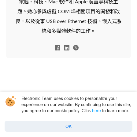
電腦、科技、Mac 軟件和 Apple 裝置等科技主
題。她亦參與虛擬 COM 埠相關項目的開發和改
良，以及從事 USB over Ethernet 技術、嵌入式系
統和多媒體軟件的工作。
Electronic Team uses cookies to personalize your
experience on our website. By continuing to use this site,
For macOS
For Windows
you agree to our cookie policy. Click
here
to learn more.
Amazon S3
Amazon S3
OK
Google Drive
Google Drive