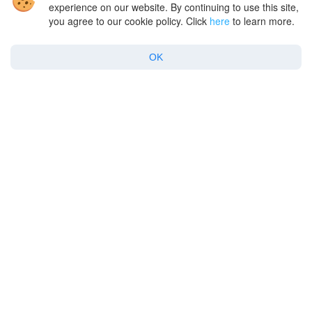
experience on our website. By continuing to use this site,
you agree to our cookie policy. Click
here
to learn more.
Amazon S3
Amazon S3
Google Drive
Google Drive
OK
SFTP
SFTP
FTP
FTP
WebDAV
WebDAV
Toutes les connexions
Toutes les connexions
macOS
Windows
Entreprise
Le Soutien
À propos de nous
Stockage cloud
Avis et évaluations
Serveurs distants
Le Blog
FAQ pour Mac