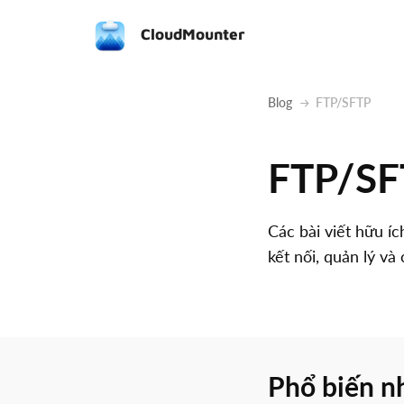
CloudMounter
Blog
FTP/SFTP
FTP/SF
Các bài viết hữu 
kết nối, quản lý v
Phổ biến n