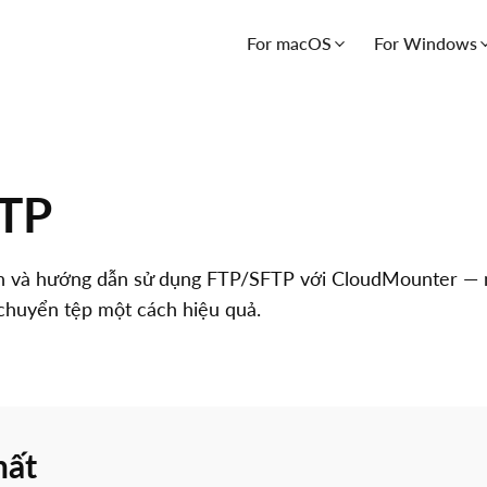
For macOS
For Windows
TP
ích và hướng dẫn sử dụng FTP/SFTP với CloudMounter — 
à chuyển tệp một cách hiệu quả.
hất