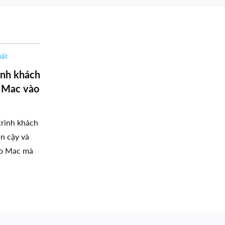
hất
ình khách
o Mac vào
rình khách
in cậy và
ho Mac mà