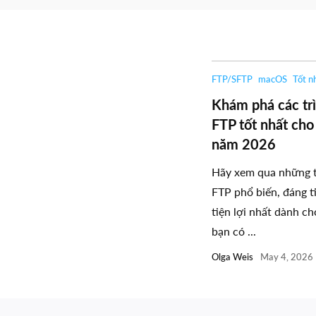
FTP/SFTP
macOS
Tốt n
Khám phá các tr
FTP tốt nhất ch
năm 2026
Hãy xem qua những t
FTP phổ biến, đáng t
tiện lợi nhất dành c
bạn có ...
Olga Weis
May 4, 2026