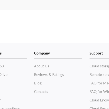
s
Company
Support
S3
About Us
Cloud stora
Drive
Reviews & Ratings
Remote ser
Blog
FAQ for Ma
Contacts
FAQ for Wi
V
Cloud Encry
 connections
Cloud Secur