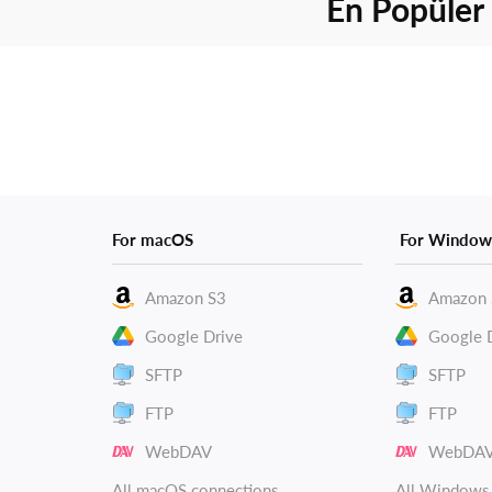
En Popüler
For macOS
For Window
Amazon S3
Amazon 
Google Drive
Google 
SFTP
SFTP
FTP
FTP
WebDAV
WebDA
All macOS connections
All Windows