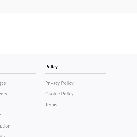
Policy
ges
Privacy Policy
vers
Cookie Policy
c
Terms
n
ption
ity