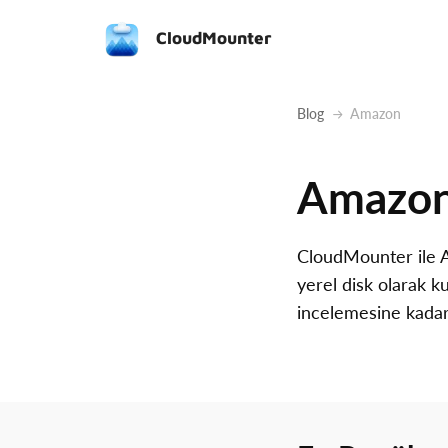
CloudMounter
Blog
Amazon
Amazo
CloudMounter ile A
yerel disk olarak k
incelemesine kadar