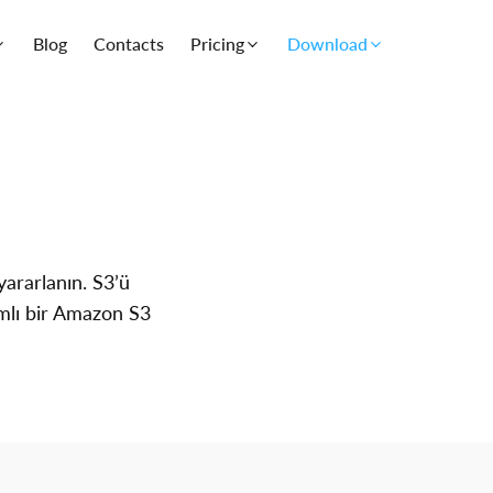
Blog
Contacts
Pricing
Download
ararlanın. S3’ü
amlı bir Amazon S3