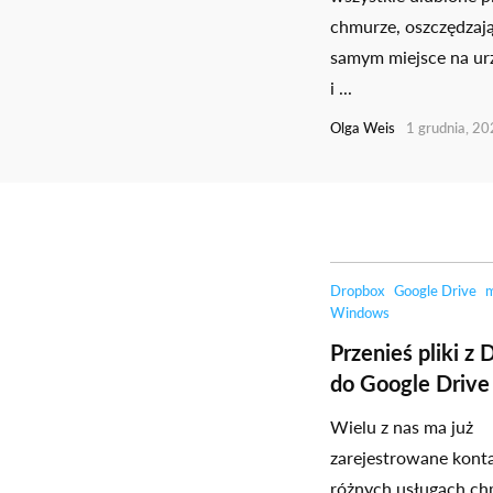
chmurze, oszczędzaj
samym miejsce na ur
i ...
Olga Weis
1 grudnia, 2
Dropbox
Google Drive
Windows
Przenieś pliki z
do Google Drive
Wielu z nas ma już
zarejestrowane kont
różnych usługach c