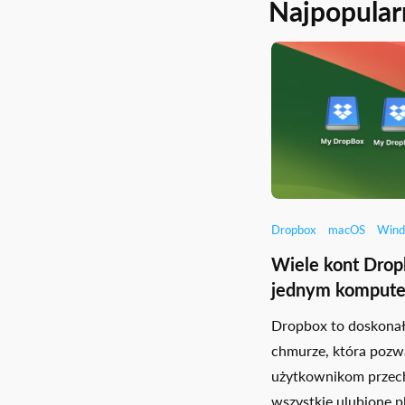
Najpopular
Dropbox
macOS
Wind
Wiele kont Drop
jednym kompute
Dropbox to doskonał
chmurze, która pozw
użytkownikom prze
wszystkie ulubione pl