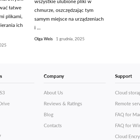
wszystkie ulubione pliki w
ować łatwe
chmurze, oszczędzając tym
mi plikami,
samym miejsce na urządzeniach
ierania ich
i ...
Olga Weis
1 grudnia, 2025
2025
s
Company
Support
S3
About Us
Cloud stora
Drive
Reviews & Ratings
Remote ser
Blog
FAQ for Ma
Contacts
FAQ for Wi
V
Cloud Encry