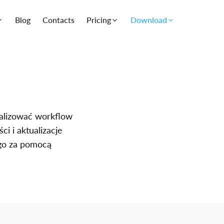
Blog
Contacts
Pricing
Download
malizować workflow
i i aktualizacje
go za pomocą