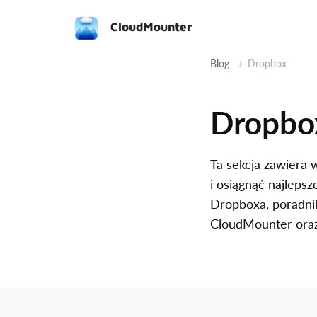
CloudMounter
Blog
Dropbox
Dropbo
Ta sekcja zawiera 
i osiągnąć najleps
Dropboxa, poradni
CloudMounter oraz