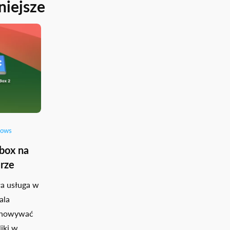
niejsze
ows
box na
rze
a usługa w
ala
chowywać
iki w