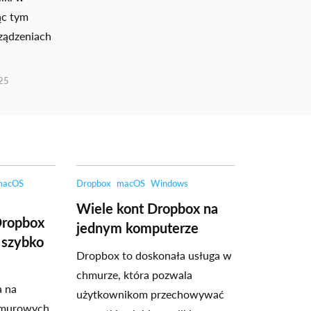
ąc tym
ządzeniach
025
macOS
Dropbox
macOS
Windows
Wiele kont Dropbox na
 Dropbox
jednym komputerze
 szybko
Dropbox to doskonała usługa w
chmurze, która pozwala
a na
użytkownikom przechowywać
hmurowych.