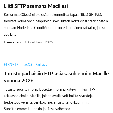
Liitä SFTP asemana Macillesi
Koska macOS:ssä ei ole sisäänrakennettua tapaa liittää SFTP:tä,
tarvitset kolmannen osapuolen sovelluksen avataksesi etätiedostoja
suoraan Finderista. CloudMounter on erinomainen ratkaisu, jonka
avulla ...
Hamza Tariq
10 joulukuun, 2025
FTP/SFTP
macOS
Parhaat
Tutustu parhaisiin FTP-asiakasohjelmiin Macille
vuonna 2026
Tutustu suosituimpiin, luotettavimpiin ja kätevimmiksi FTP-
asiakasohjelmiin Macille, joiden avulla voit hallita sivustoja,
tiedostopalvelimia, verkkoja jne. entistä tehokkaammin.
Suosittelemme kuitenkin jo tässä vaiheessa ...