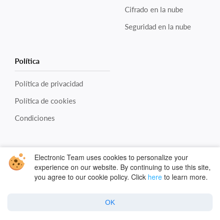
Cifrado en la nube
Seguridad en la nube
Política
Política de privacidad
Política de cookies
Condiciones
Electronic Team uses cookies to personalize your
experience on our website. By continuing to use this site,
Copyright © 2026 Electronic Team, Inc., its affiliates and
you agree to our cookie policy. Click
here
to learn more.
licensors.
Legal Information
.
11890 Sunrise Valley Dr, Ste 111, Reston, VA 20191, USA •
OK
+12023358465 •
support@electronic.us