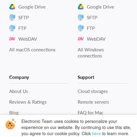
Google Drive
Google Drive
SFTP
SFTP
FTP
FTP
WebDAV
WebDAV
All macOS connections
All Windows
connections
Company
Support
About Us
Cloud storages
Reviews & Ratings
Remote servers
Blog
FAQ for Mac
Electronic Team uses cookies to personalize your
Contacts
FAQ for Win
experience on our website. By continuing to use this site,
you agree to our cookie policy. Click
here
to learn more.
Cloud Encryption