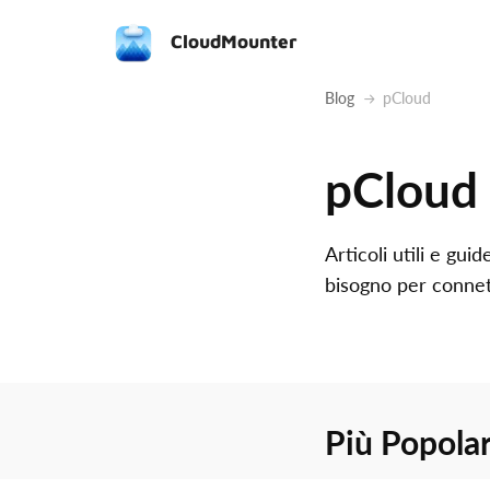
CloudMounter
Blog
pCloud
pCloud
Articoli utili e gu
bisogno per connett
Più Popolar