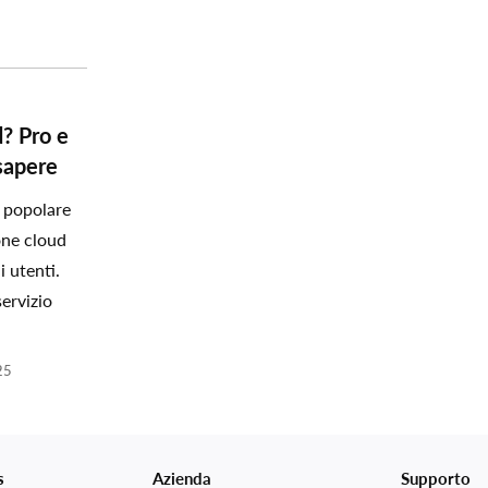
? Pro e
sapere
 popolare
ione cloud
i utenti.
servizio
25
s
Azienda
Supporto