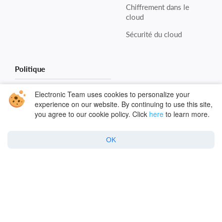
Chiffrement dans le
cloud
Sécurité du cloud
Politique
Politique de confidentialité
Electronic Team uses cookies to personalize your
experience on our website. By continuing to use this site,
Politique relative aux cookies
you agree to our cookie policy. Click
here
to learn more.
Termes
OK
Copyright © 2026 Electronic Team, Inc., its affiliates and
licensors.
Legal Information
.
11890 Sunrise Valley Dr, Ste 111, Reston, VA 20191, USA •
+12023358465 •
support@electronic.us