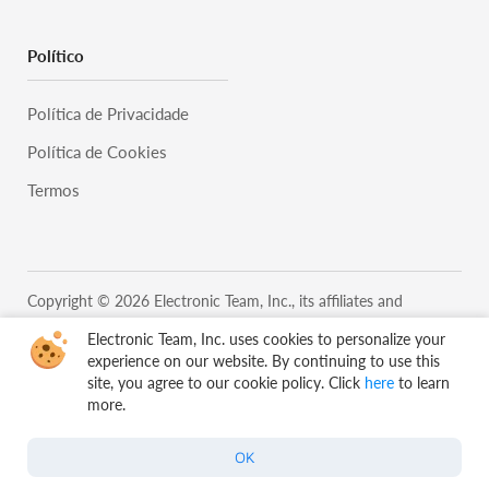
Político
Política de Privacidade
Política de Cookies
Termos
Copyright © 2026 Electronic Team, Inc., its affiliates and
licensors.
Legal Information.
Electronic Team, Inc. uses cookies to personalize your
11890 Sunrise Valley Dr, Ste 111, Reston, VA 20191, USA •
experience on our website. By continuing to use this
+12023358465 •
support@electronic.us
site, you agree to our cookie policy. Click
here
to learn
more.
OK