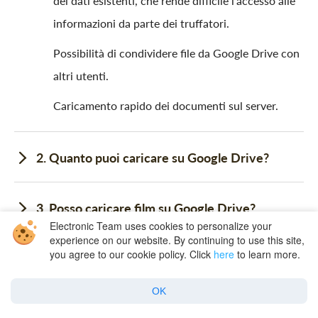
dei dati esistenti, che rende difficile l’accesso alle
informazioni da parte dei truffatori.
Possibilità di condividere file da Google Drive con
altri utenti.
Caricamento rapido dei documenti sul server.
2. Quanto puoi caricare su Google Drive?
3. Posso caricare film su Google Drive?
Electronic Team uses cookies to personalize your
experience on our website. By continuing to use this site,
you agree to our cookie policy. Click
here
to learn more.
4. Posso caricare file musicali su Google Drive?
OK
5. Perché non riesco a caricare file su Google